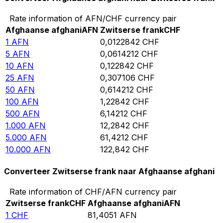
Rate information of AFN/CHF currency pair
Afghaanse afghani
AFN
Zwitserse frank
CHF
1
AFN
0,0122842
CHF
5
AFN
0,0614212
CHF
10
AFN
0,122842
CHF
25
AFN
0,307106
CHF
50
AFN
0,614212
CHF
100
AFN
1,22842
CHF
500
AFN
6,14212
CHF
1.000
AFN
12,2842
CHF
5.000
AFN
61,4212
CHF
10.000
AFN
122,842
CHF
Converteer Zwitserse frank naar Afghaanse afghani
Rate information of CHF/AFN currency pair
Zwitserse frank
CHF
Afghaanse afghani
AFN
1
CHF
81,4051
AFN