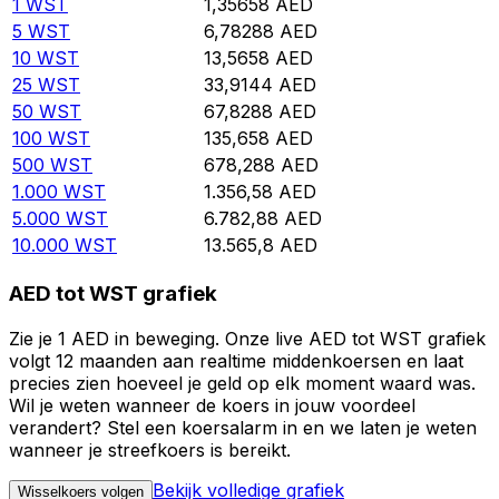
1
WST
1,35658
AED
5
WST
6,78288
AED
10
WST
13,5658
AED
25
WST
33,9144
AED
50
WST
67,8288
AED
100
WST
135,658
AED
500
WST
678,288
AED
1.000
WST
1.356,58
AED
5.000
WST
6.782,88
AED
10.000
WST
13.565,8
AED
AED tot WST grafiek
Zie je 1 AED in beweging. Onze live AED tot WST grafiek
volgt 12 maanden aan realtime middenkoersen en laat
precies zien hoeveel je geld op elk moment waard was.
Wil je weten wanneer de koers in jouw voordeel
verandert? Stel een koersalarm in en we laten je weten
wanneer je streefkoers is bereikt.
Bekijk volledige grafiek
Wisselkoers volgen