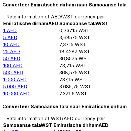
Converteer Emiratische dirham naar Samoaanse tala
Rate information of AED/WST currency pair
Emiratische dirham
AED
Samoaanse tala
WST
1
AED
0,73715
WST
5
AED
3,68575
WST
10
AED
7,3715
WST
25
AED
18,4287
WST
50
AED
36,8575
WST
100
AED
73,715
WST
500
AED
368,575
WST
1.000
AED
737,15
WST
5.000
AED
3.685,75
WST
10.000
AED
7.371,5
WST
Converteer Samoaanse tala naar Emiratische dirham
Rate information of WST/AED currency pair
Samoaanse tala
WST
Emiratische dirham
AED