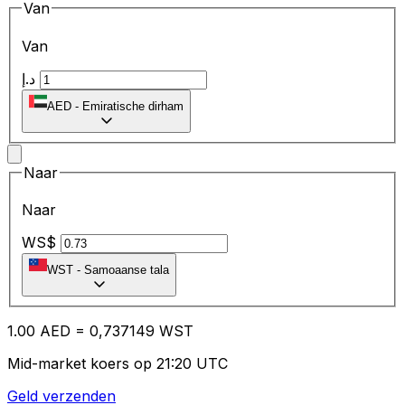
Van
Van
د.إ
AED
-
Emiratische dirham
Naar
Naar
WS$
WST
-
Samoaanse tala
1.00
AED
=
0,
737149
WST
Mid-market koers op 21:20 UTC
Geld verzenden