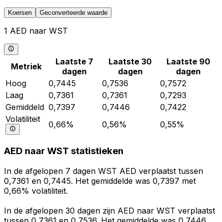
Koersen
Geconverteerde waarde
1 AED naar WST
Laatste 7
Laatste 30
Laatste 90
Metriek
dagen
dagen
dagen
Hoog
0,7445
0,7536
0,7572
Laag
0,7361
0,7361
0,7293
Gemiddeld
0,7397
0,7446
0,7422
Volatiliteit
0,66%
0,56%
0,55%
AED naar WST statistieken
In de afgelopen 7 dagen WST AED verplaatst tussen
0,7361 en 0,7445. Het gemiddelde was 0,7397 met
0,66% volatiliteit.
In de afgelopen 30 dagen zijn AED naar WST verplaatst
tussen 0,7361 en 0,7536. Het gemiddelde was 0,7446