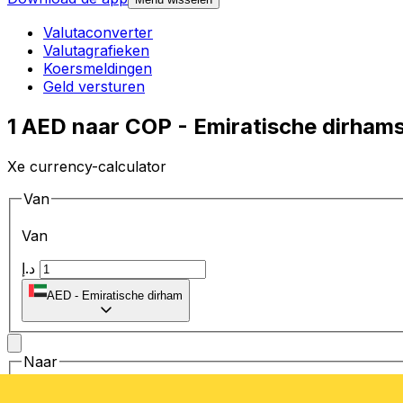
Valutaconverter
Valutagrafieken
Koersmeldingen
Geld versturen
1 AED naar COP - Emiratische dirham
Xe currency-calculator
Van
Van
د.إ
AED
-
Emiratische dirham
Naar
Naar