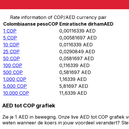
Converteer Colombiaanse peso naar Emiratische dirh
Rate information of COP/AED currency pair
Colombiaanse peso
COP
Emiratische dirham
AED
1
COP
0,00116339
AED
5
COP
0,00581697
AED
10
COP
0,0116339
AED
25
COP
0,0290849
AED
50
COP
0,0581697
AED
100
COP
0,116339
AED
500
COP
0,581697
AED
1.000
COP
1,16339
AED
5.000
COP
5,81697
AED
10.000
COP
11,6339
AED
AED tot COP grafiek
Zie je 1 AED in beweging. Onze live AED tot COP grafiek 
weten wanneer de koers in jouw voordeel verandert? Stel 