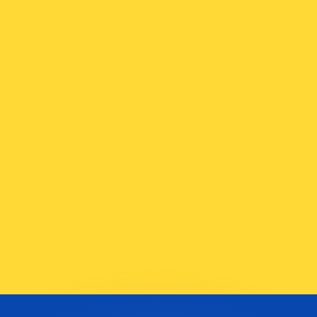
erende koersen overtreffen.
it is alleen ter informatie. U ontvangt deze koers niet bij
?