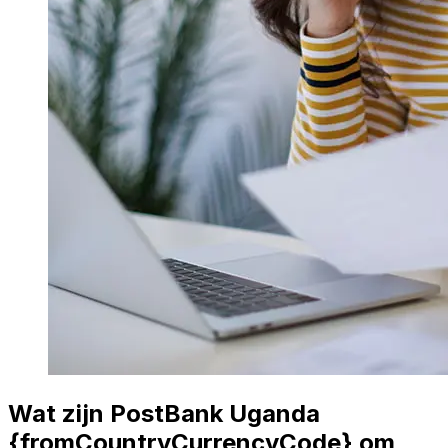
Wat zijn PostBank Uganda
{fromCountryCurrencyCode} om