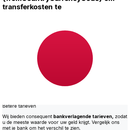
transferkosten te
{toCountryCurrencyCode} ?
PostBank Uganda kosten van internationale
geldtransfers van UGX naar JPY hangen af van
factoren zoals het overboekingsbedrag. Meestal gaan
grotere transfers gepaard met lagere kosten en betere
wisselkoersen. Bekijk de vergelijkingstabel om PostBank
Uganda kosten met Xe te vergelijken.
Waarom overboeken met Xe in
plaats van met traditionele banken?
Betere tarieven
Wij bieden consequent
bankverlagende tarieven,
zodat
u de meeste waarde voor uw geld krijgt. Vergelijk ons
met je bank om het verschil te zien.