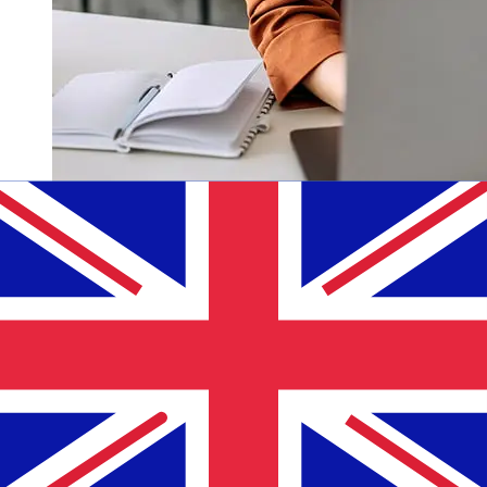
Hoe snel is een Novo Banco EUR om
over te GBP ?
Bezorgtijden voor internationale overboekingen met
Novo Banco van Euro Lidstaten tot Verenigd Koninkrijk
variëren afhankelijk van de betaalmethode en het tijdstip
van transacties. Internationale bankoverschrijvingen
duren meestal 1 tot 5 werkdagen. Factoren zoals
feestdagen en veiligheidscontroles kunnen ook invloed
hebben op de levering. Controleer Novo Banco, S.Ade
afkaptijden om vertragingen te voorkomen.