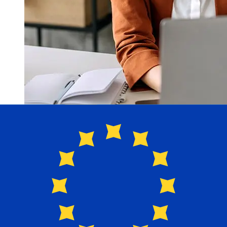
Hoe snel is een Nordea SEK om over
te EUR ?
Bezorgtijden voor internationale overboekingen met
Nordea van Zweden tot Euro Lidstaten variëren
afhankelijk van de betaalmethode en het tijdstip van
transacties. Internationale bankoverschrijvingen duren
meestal 1 tot 5 werkdagen. Factoren zoals feestdagen