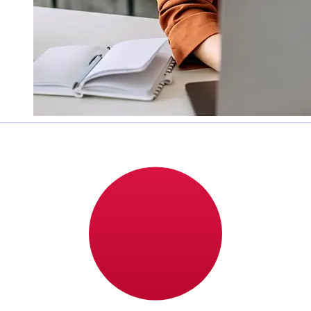
Hoe snel is een Nordea Finland EUR
om over te JPY ?
Bezorgtijden voor internationale overboekingen met
Nordea Finland van Euro Lidstaten tot Japan variëren
afhankelijk van de betaalmethode en het tijdstip van
transacties. Internationale bankoverschrijvingen duren
meestal 1 tot 5 werkdagen. Factoren zoals feestdagen
en veiligheidscontroles kunnen ook invloed hebben op
de levering. Controleer Nordea Bank Abpde afkaptijden
om vertragingen te voorkomen.