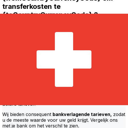
transferkosten te
{toCountryCurrencyCode} ?
NLB Komercijalna Banka kosten van internationale
geldtransfers van RSD naar CHF hangen af van
factoren zoals het overboekingsbedrag. Meestal gaan
grotere transfers gepaard met lagere kosten en betere
wisselkoersen. Bekijk de vergelijkingstabel om NLB
Komercijalna Banka kosten met Xe te vergelijken.
Waarom overboeken met Xe in
plaats van met traditionele banken?
Betere tarieven
Wij bieden consequent
bankverlagende tarieven,
zodat
u de meeste waarde voor uw geld krijgt. Vergelijk ons
met je bank om het verschil te zien.