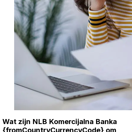
Wat zijn NLB Komercijalna Banka
{fromCountryCurrencyCode} om