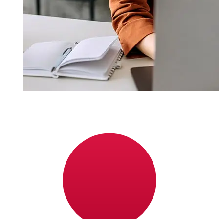
Hoe snel is een Municipality Finance
EUR om over te JPY ?
Bezorgtijden voor internationale overboekingen met
Municipality Finance van Euro Lidstaten tot Japan
variëren afhankelijk van de betaalmethode en het tijdstip
van transacties. Internationale bankoverschrijvingen
duren meestal 1 tot 5 werkdagen. Factoren zoals
feestdagen en veiligheidscontroles kunnen ook invloed
hebben op de levering. Controleer Municipality
Financede afkaptijden om vertragingen te voorkomen.