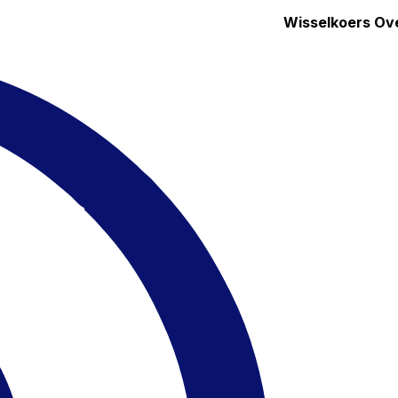
Wisselkoers
Ov