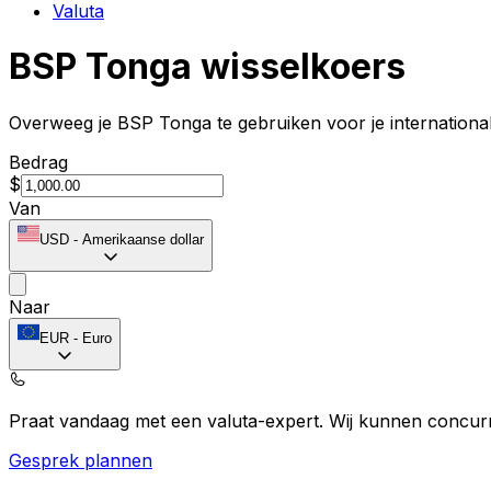
Valuta
BSP Tonga wisselkoers
Overweeg je BSP Tonga te gebruiken voor je international
Bedrag
$
Van
USD
-
Amerikaanse dollar
Naar
EUR
-
Euro
Praat vandaag met een valuta-expert.
Wij kunnen concurr
Gesprek plannen