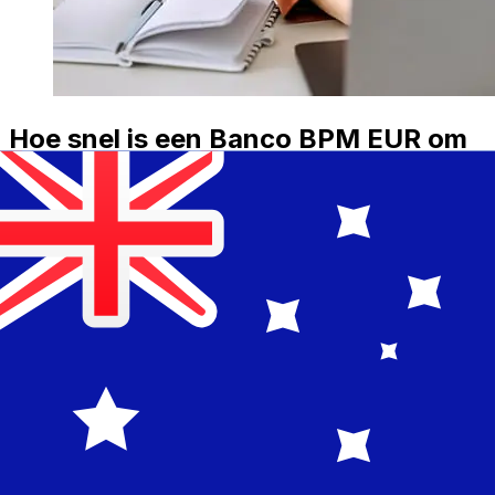
Hoe snel is een Banco BPM EUR om
over te AUD ?
Bezorgtijden voor internationale overboekingen met
Banco BPM van Euro Lidstaten tot Australië variëren
afhankelijk van de betaalmethode en het tijdstip van
transacties. Internationale bankoverschrijvingen duren
meestal 1 tot 5 werkdagen. Factoren zoals feestdagen
en veiligheidscontroles kunnen ook invloed hebben op
de levering. Controleer Banco BPM S.p.Ade afkaptijden
om vertragingen te voorkomen.