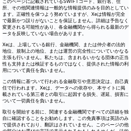
このページに記載されているSWIFTコード、銀行名、住
所、その他関連情報は一般的な情報提供のみを目的としてい
ます。正確性を保つよう努めていますが、Xeは情報が完全
で最新かつ誤りがないことを保証しません。詳細は予告なく
変更される可能性があり、各金融機関から得られる最新のデ
ータを反映していない場合があります。
Xeは、上場している銀行、金融機関、または仲介者の法的
地位、規制上の地位、または運営の完全性についていかなる
主張も行いません。私たちは、含まれるいかなる団体の正当
性も支持または検証するものではなく、提供された情報の利
用について責任を負いません。
この情報に基づいて行われる金融取引や意思決定は、自己責
任で行われます。Xeは、データへの依存や、本サイトに掲
載されている第三者との取引に起因する損失、遅延、損害に
ついて一切責任を負いません。
取引を開始する前に、関連する金融機関ですべての詳細を独
自に確認することをお勧めします。この免責事項は英語のみ
で提供されており、翻訳はされていません。このページの他