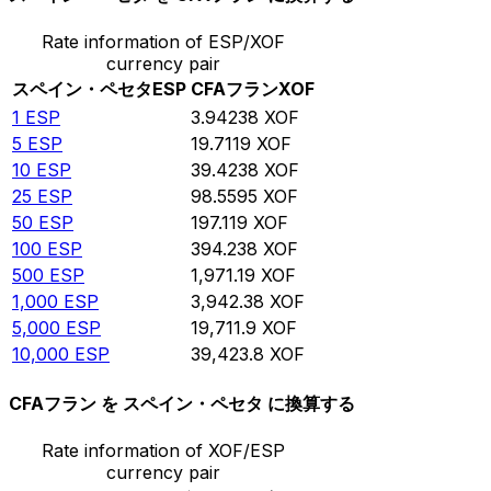
Rate information of ESP/XOF
currency pair
スペイン・ペセタ
ESP
CFAフラン
XOF
1
ESP
3.94238
XOF
5
ESP
19.7119
XOF
10
ESP
39.4238
XOF
25
ESP
98.5595
XOF
50
ESP
197.119
XOF
100
ESP
394.238
XOF
500
ESP
1,971.19
XOF
1,000
ESP
3,942.38
XOF
5,000
ESP
19,711.9
XOF
10,000
ESP
39,423.8
XOF
CFAフラン を スペイン・ペセタ に換算する
Rate information of XOF/ESP
currency pair