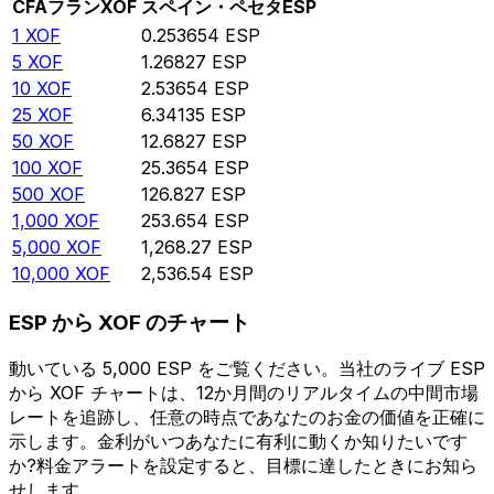
CFAフラン
XOF
スペイン・ペセタ
ESP
1
XOF
0.253654
ESP
5
XOF
1.26827
ESP
10
XOF
2.53654
ESP
25
XOF
6.34135
ESP
50
XOF
12.6827
ESP
100
XOF
25.3654
ESP
500
XOF
126.827
ESP
1,000
XOF
253.654
ESP
5,000
XOF
1,268.27
ESP
10,000
XOF
2,536.54
ESP
ESP から XOF のチャート
動いている 5,000 ESP をご覧ください。当社のライブ ESP
から XOF チャートは、12か月間のリアルタイムの中間市場
レートを追跡し、任意の時点であなたのお金の価値を正確に
示します。金利がいつあなたに有利に動くか知りたいです
か?料金アラートを設定すると、目標に達したときにお知ら
せします。