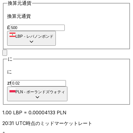
換算元通貨
換算元通貨
£
LBP
-
レバノンポンド
に
に
zł
PLN
-
ポーランドズウォティ
1.00
LBP
=
0.00
004133
PLN
20:31 UTC時点のミッドマーケットレート