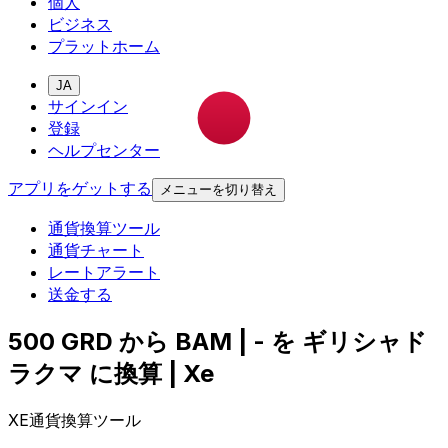
個人
ビジネス
プラットホーム
JA
サインイン
登録
ヘルプセンター
アプリをゲットする
メニューを切り替え
通貨換算ツール
通貨チャート
レートアラート
送金する
500 GRD から BAM | - を ギリシャド
ラクマ に換算 | Xe
XE通貨換算ツール