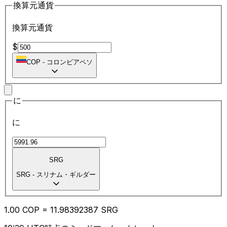
換算元通貨
換算元通貨
$
COP
-
コロンビアペソ
に
に
SRG
SRG
-
スリナム・ギルダー
1.00
COP
=
11.98
392387
SRG