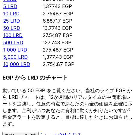
5
LRD
1.37743
EGP
10
LRD
2.75487
EGP
25
LRD
6.88717
EGP
50
LRD
13.7743
EGP
100
LRD
27.5487
EGP
500
LRD
137.743
EGP
1,000
LRD
275.487
EGP
5,000
LRD
1,377.43
EGP
10,000
LRD
2,754.87
EGP
EGP から LRD のチャート
動いている 50 EGP をご覧ください。当社のライブ EGP か
ら LRD チャートは、12か月間のリアルタイムの中間市場レ
ートを追跡し、任意の時点であなたのお金の価値を正確に示
します。金利がいつあなたに有利に動くか知りたいですか?
料金アラートを設定すると、目標に達したときにお知らせし
ます。
チャート全体を見る