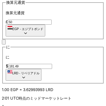
換算元通貨
換算元通貨
£
EGP
-
エジプトポンド
に
に
$
LRD
-
リベリアドル
1.00
EGP
=
3.62
993993
LRD
2:01 UTC時点のミッドマーケットレート