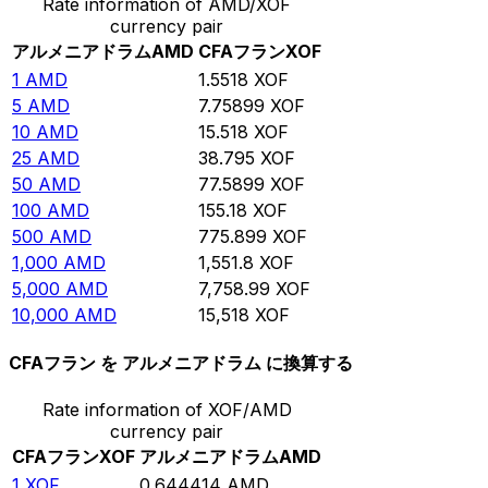
Rate information of AMD/XOF
currency pair
アルメニアドラム
AMD
CFAフラン
XOF
1
AMD
1.5518
XOF
5
AMD
7.75899
XOF
10
AMD
15.518
XOF
25
AMD
38.795
XOF
50
AMD
77.5899
XOF
100
AMD
155.18
XOF
500
AMD
775.899
XOF
1,000
AMD
1,551.8
XOF
5,000
AMD
7,758.99
XOF
10,000
AMD
15,518
XOF
CFAフラン を アルメニアドラム に換算する
Rate information of XOF/AMD
currency pair
CFAフラン
XOF
アルメニアドラム
AMD
1
XOF
0.644414
AMD