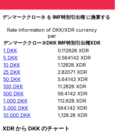
10,000
XDR
88,630.2
DKK
デンマーククローネ を IMF特別引出権 に換算する
Rate information of DKK/XDR currency
pair
デンマーククローネ
DKK
IMF特別引出権
XDR
1
DKK
0.112828
XDR
5
DKK
0.564142
XDR
10
DKK
1.12828
XDR
25
DKK
2.82071
XDR
50
DKK
5.64142
XDR
100
DKK
11.2828
XDR
500
DKK
56.4142
XDR
1,000
DKK
112.828
XDR
5,000
DKK
564.142
XDR
10,000
DKK
1,128.28
XDR
XDR から DKK のチャート