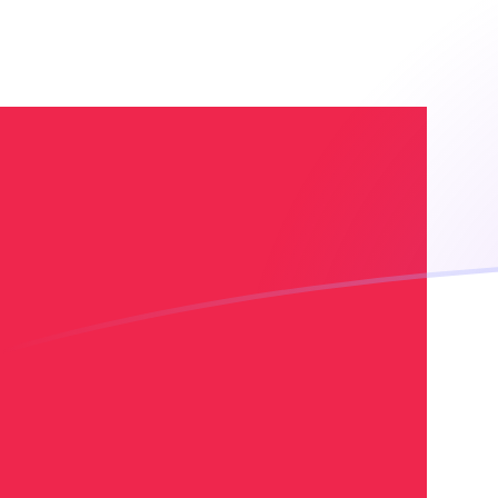
今日のXDRからDKKの為替レート
IMF特別引出権 を デンマーククローネ に換算する
Rate information of XDR/DKK currency
pair
IMF特別引出権
XDR
デンマーククローネ
DKK
1
XDR
8.86302
DKK
5
XDR
44.3151
DKK
10
XDR
88.6302
DKK
25
XDR
221.576
DKK
50
XDR
443.151
DKK
100
XDR
886.302
DKK
500
XDR
4,431.51
DKK
1,000
XDR
8,863.02
DKK
5,000
XDR
44,315.1
DKK