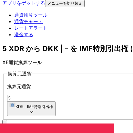
アプリをゲットする
メニューを切り替え
通貨換算ツール
通貨チャート
レートアラート
送金する
5 XDR から DKK | - を IMF特別引出権 
XE通貨換算ツール
換算元通貨
換算元通貨
XDR
-
IMF特別引出権
に