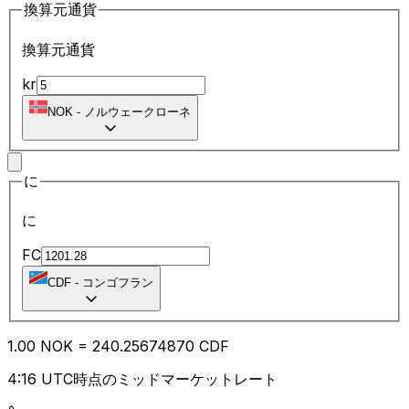
換算元通貨
換算元通貨
kr
NOK
-
ノルウェークローネ
に
に
FC
CDF
-
コンゴフラン
1.00
NOK
=
240.25
674870
CDF
4:16 UTC時点のミッドマーケットレート