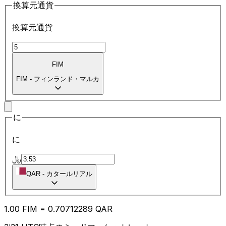
換算元通貨
換算元通貨
FIM
FIM
-
フィンランド・マルカ
に
に
﷼
QAR
-
カタールリアル
1.00
FIM
=
0.70
712289
QAR