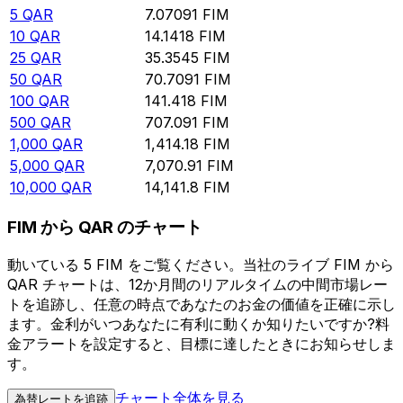
5
QAR
7.07091
FIM
10
QAR
14.1418
FIM
25
QAR
35.3545
FIM
50
QAR
70.7091
FIM
100
QAR
141.418
FIM
500
QAR
707.091
FIM
1,000
QAR
1,414.18
FIM
5,000
QAR
7,070.91
FIM
10,000
QAR
14,141.8
FIM
FIM から QAR のチャート
動いている 5 FIM をご覧ください。当社のライブ FIM から
QAR チャートは、12か月間のリアルタイムの中間市場レー
トを追跡し、任意の時点であなたのお金の価値を正確に示し
ます。金利がいつあなたに有利に動くか知りたいですか?料
金アラートを設定すると、目標に達したときにお知らせしま
す。
チャート全体を見る
為替レートを追跡