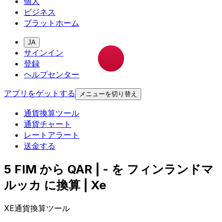
個人
ビジネス
プラットホーム
JA
サインイン
登録
ヘルプセンター
アプリをゲットする
メニューを切り替え
通貨換算ツール
通貨チャート
レートアラート
送金する
5 FIM から QAR | - を フィンランドマ
ルッカ に換算 | Xe
XE通貨換算ツール