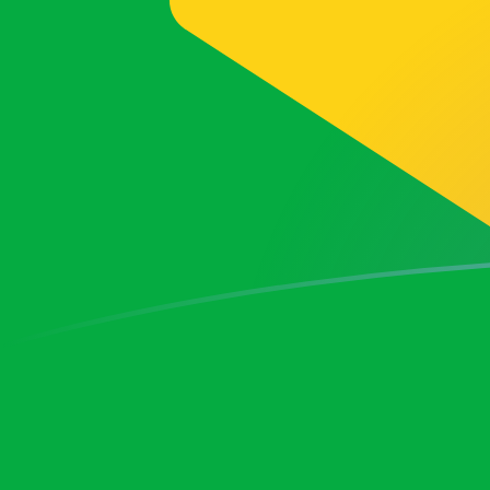
今すぐサインアップ
今日のVALからBRLの為替レート
バチカン市国・リラ を ブラジルレアル に換算する
Rate information of VAL/BRL currency
pair
バチカン市国・リラ
VAL
ブラジルレアル
BRL
1
VAL
0.00304116
BRL
5
VAL
0.0152058
BRL
10
VAL
0.0304116
BRL
25
VAL
0.0760291
BRL
50
VAL
0.152058
BRL
100
VAL
0.304116
BRL
500
VAL
1.52058
BRL
1,000
VAL
3.04116
BRL