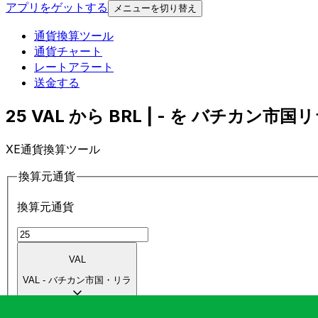
アプリをゲットする
メニューを切り替え
通貨換算ツール
通貨チャート
レートアラート
送金する
25 VAL から BRL | - を バチカン市国リ
XE通貨換算ツール
換算元通貨
換算元通貨
VAL
VAL
-
バチカン市国・リラ