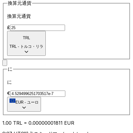
換算元通貨
換算元通貨
₤
TRL
TRL
-
トルコ・リラ
に
に
€
EUR
-
ユーロ
1.00
TRL
=
0.00
000001811
EUR