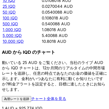
10
IQD
0.0108018
AUD
25
IQD
0.0270044
AUD
50
IQD
0.0540088
AUD
100
IQD
0.108018
AUD
500
IQD
0.540088
AUD
1,000
IQD
1.08018
AUD
5,000
IQD
5.40088
AUD
10,000
IQD
10.8018
AUD
AUD から IQD のチャート
動いている 25 AUD をご覧ください。当社のライブ AUD
から IQD チャートは、12か月間のリアルタイムの中間市場
レートを追跡し、任意の時点であなたのお金の価値を正確に
示します。金利がいつあなたに有利に動くか知りたいです
か?料金アラートを設定すると、目標に達したときにお知ら
せします。
チャート全体を見る
為替レートを追跡
1 AUD = 925.774 IQD