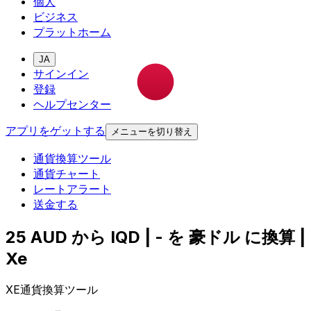
個人
ビジネス
プラットホーム
JA
サインイン
登録
ヘルプセンター
アプリをゲットする
メニューを切り替え
通貨換算ツール
通貨チャート
レートアラート
送金する
25 AUD から IQD | - を 豪ドル に換算 |
Xe
XE通貨換算ツール