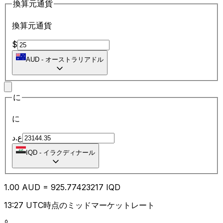
換算元通貨
換算元通貨
$
AUD
-
オーストラリアドル
に
に
ع.د
IQD
-
イラクディナール
1.00
AUD
=
925.77
423217
IQD
13:27 UTC時点のミッドマーケットレート