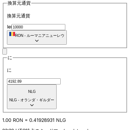
換算元通貨
換算元通貨
lei
RON
-
ルーマニアニューレウ
に
に
NLG
NLG
-
オランダ・ギルダー
1.00
RON
=
0.41
928931
NLG