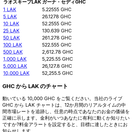
ラオスキープ
LAK
ガーナ・セディ
GHC
1
LAK
5.22555
GHC
5
LAK
26.1278
GHC
10
LAK
52.2555
GHC
25
LAK
130.639
GHC
50
LAK
261.278
GHC
100
LAK
522.555
GHC
500
LAK
2,612.78
GHC
1,000
LAK
5,225.55
GHC
5,000
LAK
26,127.8
GHC
10,000
LAK
52,255.5
GHC
GHC から LAK のチャート
動いている 10,000 GHC をご覧ください。当社のライブ
GHC から LAK チャートは、12か月間のリアルタイムの中
間市場レートを追跡し、任意の時点であなたのお金の価値を
正確に示します。金利がいつあなたに有利に動くか知りたい
ですか?料金アラートを設定すると、目標に達したときにお
知らせします。