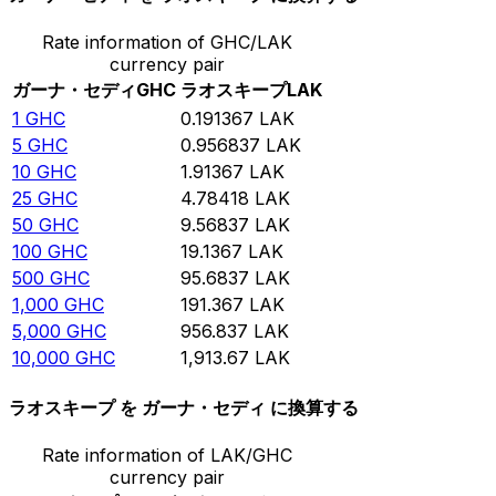
Rate information of GHC/LAK
currency pair
ガーナ・セディ
GHC
ラオスキープ
LAK
1
GHC
0.191367
LAK
5
GHC
0.956837
LAK
10
GHC
1.91367
LAK
25
GHC
4.78418
LAK
50
GHC
9.56837
LAK
100
GHC
19.1367
LAK
500
GHC
95.6837
LAK
1,000
GHC
191.367
LAK
5,000
GHC
956.837
LAK
10,000
GHC
1,913.67
LAK
ラオスキープ を ガーナ・セディ に換算する
Rate information of LAK/GHC
currency pair