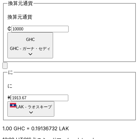
換算元通貨
換算元通貨
₵
GHC
GHC
-
ガーナ・セディ
に
に
₭
LAK
-
ラオスキープ
1.00
GHC
=
0.19
136732
LAK