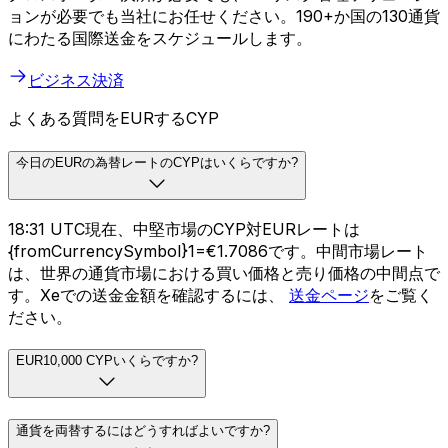
ビジネス向けXe
グローバルビジネス決済が簡素化
クロスボーダー決済が必要でも、FXリスク管理ソリューシ
ョンが必要でも当社にお任せください。190+か国の130通貨
にわたる国際送金をスケジュールします。
ビジネス決済
よくある質問をEURするCYP
今日のEURの為替レートのCYPはいくらですか?
18:31 UTC現在、中堅市場のCYP対EURレートは
{fromCurrencySymbol}1=€1.7086です。中間市場レート
は、世界の通貨市場における買い価格と売り価格の中間点で
す。Xeでの送金金額を確認するには、
送金ページ
をご覧く
ださい。