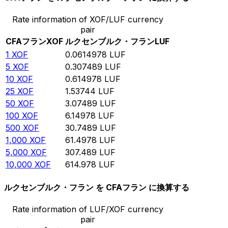
Rate information of XOF/LUF currency
pair
CFAフラン
XOF
ルクセンブルク・フラン
LUF
1
XOF
0.0614978
LUF
5
XOF
0.307489
LUF
10
XOF
0.614978
LUF
25
XOF
1.53744
LUF
50
XOF
3.07489
LUF
100
XOF
6.14978
LUF
500
XOF
30.7489
LUF
1,000
XOF
61.4978
LUF
5,000
XOF
307.489
LUF
10,000
XOF
614.978
LUF
ルクセンブルク・フラン を CFAフラン に換算する
Rate information of LUF/XOF currency
pair