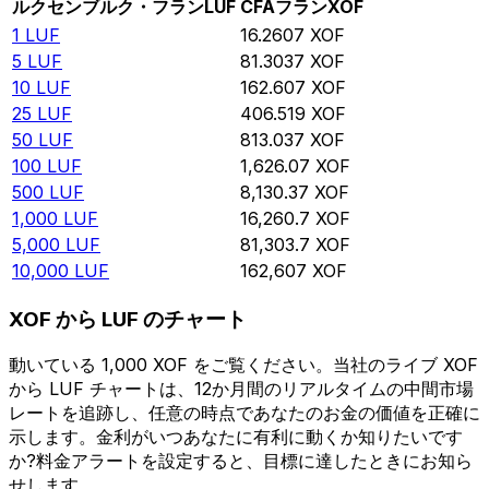
ルクセンブルク・フラン
LUF
CFAフラン
XOF
1
LUF
16.2607
XOF
5
LUF
81.3037
XOF
10
LUF
162.607
XOF
25
LUF
406.519
XOF
50
LUF
813.037
XOF
100
LUF
1,626.07
XOF
500
LUF
8,130.37
XOF
1,000
LUF
16,260.7
XOF
5,000
LUF
81,303.7
XOF
10,000
LUF
162,607
XOF
XOF から LUF のチャート
動いている 1,000 XOF をご覧ください。当社のライブ XOF
から LUF チャートは、12か月間のリアルタイムの中間市場
レートを追跡し、任意の時点であなたのお金の価値を正確に
示します。金利がいつあなたに有利に動くか知りたいです
か?料金アラートを設定すると、目標に達したときにお知ら
せします。