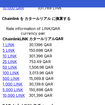
5,000
QAR
165.895
LINK
10,000
QAR
331.789
LINK
Chainlink を カタールリアル に換算する
Rate information of LINK/QAR
currency pair
カタールリアル
QAR
Chainlink
LINK
1
LINK
30.1396
QAR
5
LINK
150.698
QAR
10
LINK
301.396
QAR
25
LINK
753.49
QAR
50
LINK
1,506.98
QAR
100
LINK
3,013.96
QAR
500
LINK
15,069.8
QAR
1,000
LINK
30,139.6
QAR
5,000
LINK
150,698
QAR
10,000
LINK
301,396
QAR