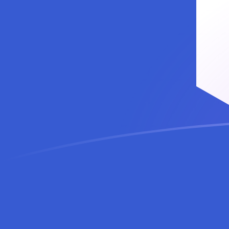
今すぐサインアップ
今日のQARからLINKの為替レート
カタールリアル を Chainlink に換算する
Rate information of QAR/LINK
currency pair
カタールリアル
QAR
Chainlink
LINK
1
QAR
0.0331789
LINK
5
QAR
0.165895
LINK
10
QAR
0.331789
LINK
25
QAR
0.829474
LINK
50
QAR
1.65895
LINK
100
QAR
3.31789
LINK
500
QAR
16.5895
LINK
1,000
QAR
33.1789
LINK