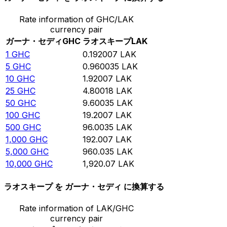
Rate information of GHC/LAK
currency pair
ガーナ・セディ
GHC
ラオスキープ
LAK
1
GHC
0.192007
LAK
5
GHC
0.960035
LAK
10
GHC
1.92007
LAK
25
GHC
4.80018
LAK
50
GHC
9.60035
LAK
100
GHC
19.2007
LAK
500
GHC
96.0035
LAK
1,000
GHC
192.007
LAK
5,000
GHC
960.035
LAK
10,000
GHC
1,920.07
LAK
ラオスキープ を ガーナ・セディ に換算する
Rate information of LAK/GHC
currency pair