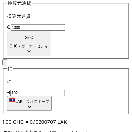
換算元通貨
換算元通貨
₵
GHC
GHC
-
ガーナ・セディ
に
に
₭
LAK
-
ラオスキープ
1.00
GHC
=
0.19
200707
LAK