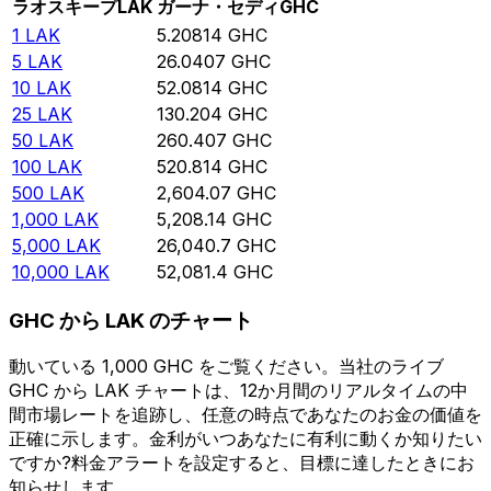
ラオスキープ
LAK
ガーナ・セディ
GHC
1
LAK
5.20814
GHC
5
LAK
26.0407
GHC
10
LAK
52.0814
GHC
25
LAK
130.204
GHC
50
LAK
260.407
GHC
100
LAK
520.814
GHC
500
LAK
2,604.07
GHC
1,000
LAK
5,208.14
GHC
5,000
LAK
26,040.7
GHC
10,000
LAK
52,081.4
GHC
GHC から LAK のチャート
動いている 1,000 GHC をご覧ください。当社のライブ
GHC から LAK チャートは、12か月間のリアルタイムの中
間市場レートを追跡し、任意の時点であなたのお金の価値を
正確に示します。金利がいつあなたに有利に動くか知りたい
ですか?料金アラートを設定すると、目標に達したときにお
知らせします。