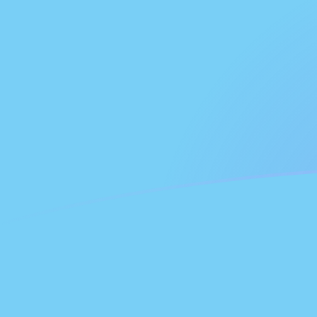
今すぐサインアップ
今日のFJDからFIMの為替レート
フィジードル を フィンランド・マルカ に換算する
Rate information of FJD/FIM currency
pair
フィジードル
FJD
フィンランド・マルカ
FIM
1
FJD
2.32051
FIM
5
FJD
11.6026
FIM
10
FJD
23.2051
FIM
25
FJD
58.0128
FIM
50
FJD
116.026
FIM
100
FJD
232.051
FIM
500
FJD
1,160.26
FIM
1,000
FJD
2,320.51
FIM