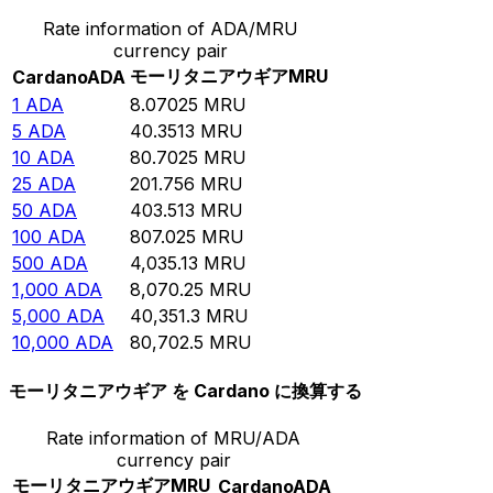
Rate information of ADA/MRU
currency pair
モーリタニアウギア
MRU
Cardano
ADA
1
ADA
8.07025
MRU
5
ADA
40.3513
MRU
10
ADA
80.7025
MRU
25
ADA
201.756
MRU
50
ADA
403.513
MRU
100
ADA
807.025
MRU
500
ADA
4,035.13
MRU
1,000
ADA
8,070.25
MRU
5,000
ADA
40,351.3
MRU
10,000
ADA
80,702.5
MRU
モーリタニアウギア を Cardano に換算する
Rate information of MRU/ADA
currency pair
モーリタニアウギア
MRU
Cardano
ADA