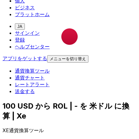
個人
ビジネス
プラットホーム
JA
サインイン
登録
ヘルプセンター
アプリをゲットする
メニューを切り替え
通貨換算ツール
通貨チャート
レートアラート
送金する
100 USD から ROL | - を 米ドル に換
算 | Xe
XE通貨換算ツール