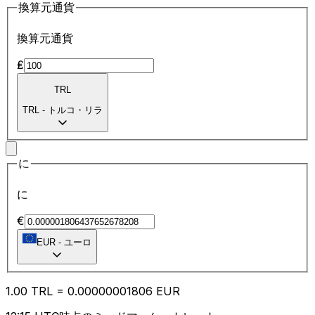
換算元通貨
換算元通貨
₤
TRL
TRL
-
トルコ・リラ
に
に
€
EUR
-
ユーロ
1.00
TRL
=
0.00
000001806
EUR