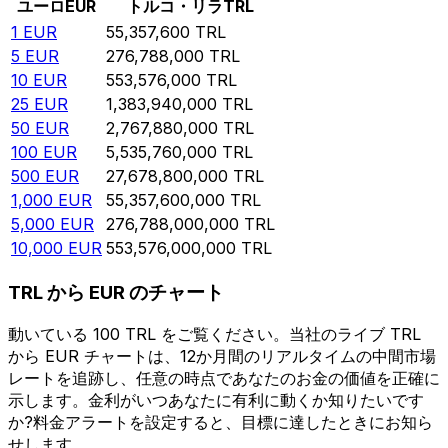
ユーロ
EUR
トルコ・リラ
TRL
1
EUR
55,357,600
TRL
5
EUR
276,788,000
TRL
10
EUR
553,576,000
TRL
25
EUR
1,383,940,000
TRL
50
EUR
2,767,880,000
TRL
100
EUR
5,535,760,000
TRL
500
EUR
27,678,800,000
TRL
1,000
EUR
55,357,600,000
TRL
5,000
EUR
276,788,000,000
TRL
10,000
EUR
553,576,000,000
TRL
TRL から EUR のチャート
動いている 100 TRL をご覧ください。当社のライブ TRL
から EUR チャートは、12か月間のリアルタイムの中間市場
レートを追跡し、任意の時点であなたのお金の価値を正確に
示します。金利がいつあなたに有利に動くか知りたいです
か?料金アラートを設定すると、目標に達したときにお知ら
せします。