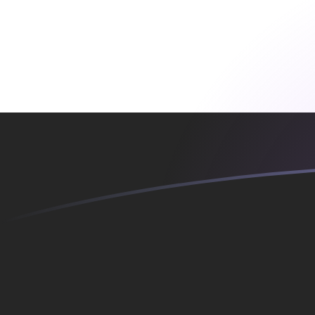
今すぐサインアップ
今日のYERからSKKの為替レート
イエメンリアル を スロバキア・コルナ に換算する
Rate information of YER/SKK currency
pair
イエメンリアル
YER
スロバキア・コルナ
SKK
1
YER
0.109846
SKK
5
YER
0.549232
SKK
10
YER
1.09846
SKK
25
YER
2.74616
SKK
50
YER
5.49232
SKK
100
YER
10.9846
SKK
500
YER
54.9232
SKK
1,000
YER
109.846
SKK