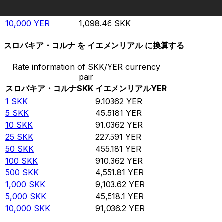
5,000
YER
549.232
SKK
10,000
YER
1,098.46
SKK
スロバキア・コルナ を イエメンリアル に換算する
Rate information of SKK/YER currency
pair
スロバキア・コルナ
SKK
イエメンリアル
YER
1
SKK
9.10362
YER
5
SKK
45.5181
YER
10
SKK
91.0362
YER
25
SKK
227.591
YER
50
SKK
455.181
YER
100
SKK
910.362
YER
500
SKK
4,551.81
YER
1,000
SKK
9,103.62
YER
5,000
SKK
45,518.1
YER
10,000
SKK
91,036.2
YER