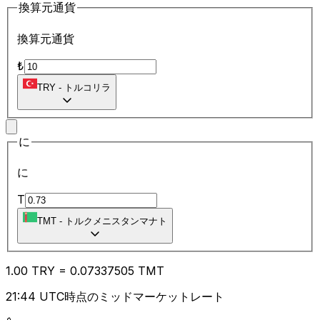
換算元通貨
換算元通貨
₺
TRY
-
トルコリラ
に
に
T
TMT
-
トルクメニスタンマナト
1.00
TRY
=
0.07
337505
TMT
21:44 UTC時点のミッドマーケットレート