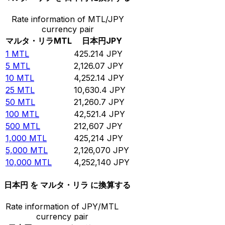
Rate information of MTL/JPY
currency pair
マルタ・リラ
MTL
日本円
JPY
1
MTL
425.214
JPY
5
MTL
2,126.07
JPY
10
MTL
4,252.14
JPY
25
MTL
10,630.4
JPY
50
MTL
21,260.7
JPY
100
MTL
42,521.4
JPY
500
MTL
212,607
JPY
1,000
MTL
425,214
JPY
5,000
MTL
2,126,070
JPY
10,000
MTL
4,252,140
JPY
日本円 を マルタ・リラ に換算する
Rate information of JPY/MTL
currency pair