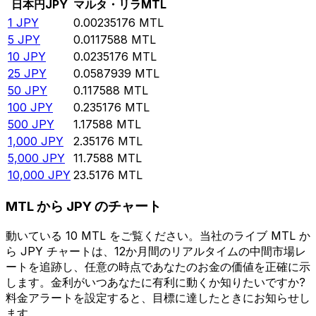
日本円
JPY
マルタ・リラ
MTL
1
JPY
0.00235176
MTL
5
JPY
0.0117588
MTL
10
JPY
0.0235176
MTL
25
JPY
0.0587939
MTL
50
JPY
0.117588
MTL
100
JPY
0.235176
MTL
500
JPY
1.17588
MTL
1,000
JPY
2.35176
MTL
5,000
JPY
11.7588
MTL
10,000
JPY
23.5176
MTL
MTL から JPY のチャート
動いている 10 MTL をご覧ください。当社のライブ MTL か
ら JPY チャートは、12か月間のリアルタイムの中間市場レ
ートを追跡し、任意の時点であなたのお金の価値を正確に示
します。金利がいつあなたに有利に動くか知りたいですか?
料金アラートを設定すると、目標に達したときにお知らせし
ます。