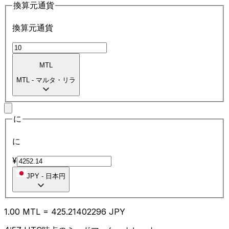
換算元通貨
換算元通貨
MTL
MTL
-
マルタ・リラ
に
に
¥
JPY
-
日本円
1.00
MTL
=
425.21
402296
JPY