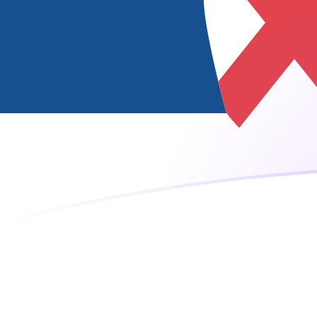
今日のISKからRSDの為替レート
アイスランドクローナ を セルビアディナール に換算する
Rate information of ISK/RSD currency pair
アイスランドクローナ
ISK
セルビアディナール
RSD
1
ISK
0.827555
RSD
5
ISK
4.13777
RSD
10
ISK
8.27555
RSD
25
ISK
20.6889
RSD
50
ISK
41.3777
RSD
100
ISK
82.7555
RSD
500
ISK
413.777
RSD
1,000
ISK
827.555
RSD
5,000
ISK
4,137.77
RSD
10,000
ISK
8,275.55
RSD