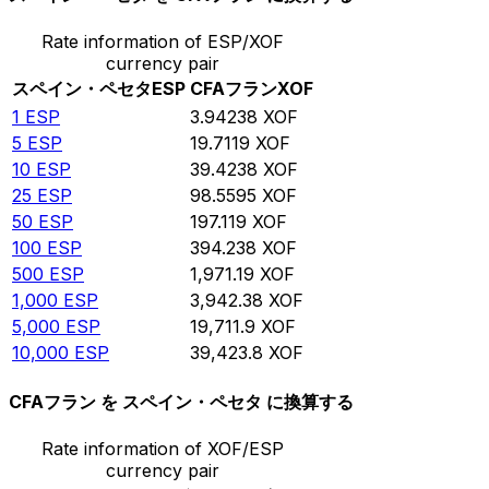
Rate information of ESP/XOF
currency pair
スペイン・ペセタ
ESP
CFAフラン
XOF
1
ESP
3.94238
XOF
5
ESP
19.7119
XOF
10
ESP
39.4238
XOF
25
ESP
98.5595
XOF
50
ESP
197.119
XOF
100
ESP
394.238
XOF
500
ESP
1,971.19
XOF
1,000
ESP
3,942.38
XOF
5,000
ESP
19,711.9
XOF
10,000
ESP
39,423.8
XOF
CFAフラン を スペイン・ペセタ に換算する
Rate information of XOF/ESP
currency pair