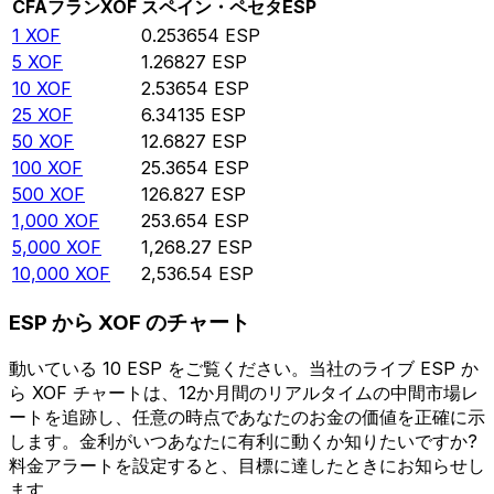
CFAフラン
XOF
スペイン・ペセタ
ESP
1
XOF
0.253654
ESP
5
XOF
1.26827
ESP
10
XOF
2.53654
ESP
25
XOF
6.34135
ESP
50
XOF
12.6827
ESP
100
XOF
25.3654
ESP
500
XOF
126.827
ESP
1,000
XOF
253.654
ESP
5,000
XOF
1,268.27
ESP
10,000
XOF
2,536.54
ESP
ESP から XOF のチャート
動いている 10 ESP をご覧ください。当社のライブ ESP か
ら XOF チャートは、12か月間のリアルタイムの中間市場レ
ートを追跡し、任意の時点であなたのお金の価値を正確に示
します。金利がいつあなたに有利に動くか知りたいですか?
料金アラートを設定すると、目標に達したときにお知らせし
ます。