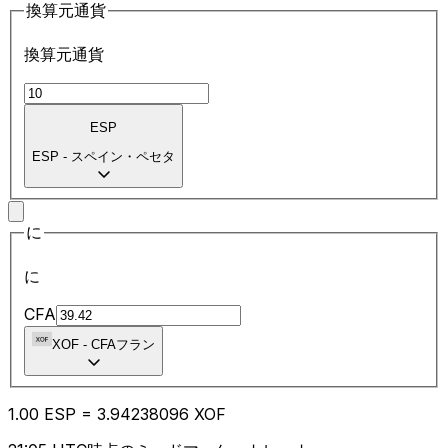
換算元通貨
換算元通貨
ESP
ESP
-
スペイン・ペセタ
に
に
CFA
XOF
-
CFAフラン
1.00
ESP
=
3.94
238096
XOF