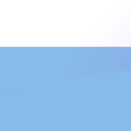
今すぐサインアップ
今日のATSからARSの為替レート
オーストリア・シリング を アルゼンチンペソ に換算する
Rate information of ATS/ARS currency pair
オーストリア・シリング
ATS
アルゼンチンペソ
ARS
1
ATS
125.927
ARS
5
ATS
629.633
ARS
10
ATS
1,259.27
ARS
25
ATS
3,148.17
ARS
50
ATS
6,296.33
ARS
100
ATS
12,592.7
ARS
500
ATS
62,963.3
ARS
1,000
ATS
125,927
ARS