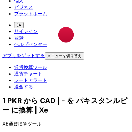
個人
ビジネス
プラットホーム
JA
サインイン
登録
ヘルプセンター
アプリをゲットする
メニューを切り替え
通貨換算ツール
通貨チャート
レートアラート
送金する
1 PKR から CAD | - を パキスタンルピ
ー に換算 | Xe
XE通貨換算ツール