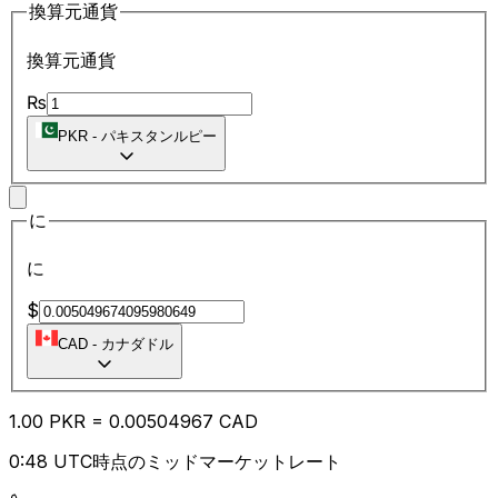
換算元通貨
換算元通貨
₨
PKR
-
パキスタンルピー
に
に
$
CAD
-
カナダドル
1.00
PKR
=
0.00
504967
CAD
0:48 UTC時点のミッドマーケットレート