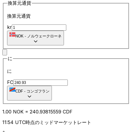
換算元通貨
換算元通貨
kr
NOK
-
ノルウェークローネ
に
に
FC
CDF
-
コンゴフラン
1.00
NOK
=
240.93
815559
CDF
11:54 UTC時点のミッドマーケットレート