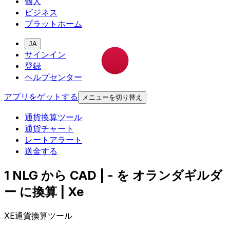
個人
ビジネス
プラットホーム
JA
サインイン
登録
ヘルプセンター
アプリをゲットする
メニューを切り替え
通貨換算ツール
通貨チャート
レートアラート
送金する
1 NLG から CAD | - を オランダギルダ
ー に換算 | Xe
XE通貨換算ツール