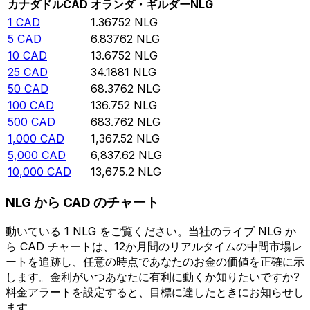
カナダドル
CAD
オランダ・ギルダー
NLG
1
CAD
1.36752
NLG
5
CAD
6.83762
NLG
10
CAD
13.6752
NLG
25
CAD
34.1881
NLG
50
CAD
68.3762
NLG
100
CAD
136.752
NLG
500
CAD
683.762
NLG
1,000
CAD
1,367.52
NLG
5,000
CAD
6,837.62
NLG
10,000
CAD
13,675.2
NLG
NLG から CAD のチャート
動いている 1 NLG をご覧ください。当社のライブ NLG か
ら CAD チャートは、12か月間のリアルタイムの中間市場レ
ートを追跡し、任意の時点であなたのお金の価値を正確に示
します。金利がいつあなたに有利に動くか知りたいですか?
料金アラートを設定すると、目標に達したときにお知らせし
ます。