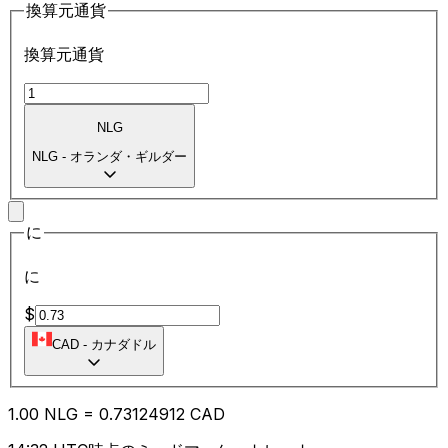
換算元通貨
換算元通貨
NLG
NLG
-
オランダ・ギルダー
に
に
$
CAD
-
カナダドル
1.00
NLG
=
0.73
124912
CAD