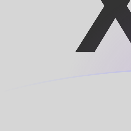
今日のMXNからXOFの為替レート
メキシコペソ を CFAフラン に換算する
Rate information of MXN/XOF
currency pair
メキシコペソ
MXN
CFAフラン
XOF
1
MXN
33.0531
XOF
5
MXN
165.265
XOF
10
MXN
330.531
XOF
25
MXN
826.327
XOF
50
MXN
1,652.65
XOF
100
MXN
3,305.31
XOF
500
MXN
16,526.5
XOF
1,000
MXN
33,053.1
XOF
5,000
MXN
165,265
XOF