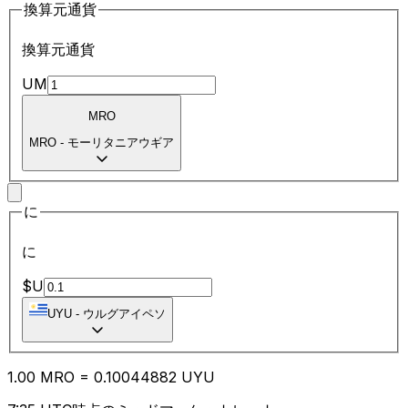
換算元通貨
換算元通貨
UM
MRO
MRO
-
モーリタニアウギア
に
に
$U
UYU
-
ウルグアイペソ
1.00
MRO
=
0.10
044882
UYU