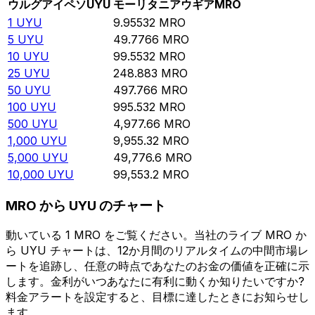
ウルグアイペソ
UYU
モーリタニアウギア
MRO
1
UYU
9.95532
MRO
5
UYU
49.7766
MRO
10
UYU
99.5532
MRO
25
UYU
248.883
MRO
50
UYU
497.766
MRO
100
UYU
995.532
MRO
500
UYU
4,977.66
MRO
1,000
UYU
9,955.32
MRO
5,000
UYU
49,776.6
MRO
10,000
UYU
99,553.2
MRO
MRO から UYU のチャート
動いている 1 MRO をご覧ください。当社のライブ MRO か
ら UYU チャートは、12か月間のリアルタイムの中間市場レ
ートを追跡し、任意の時点であなたのお金の価値を正確に示
します。金利がいつあなたに有利に動くか知りたいですか?
料金アラートを設定すると、目標に達したときにお知らせし
ます。