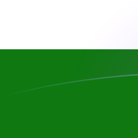
今日のISKからTJSの為替レート
アイスランドクローナ を タジキスタンソモニ に換算する
Rate information of ISK/TJS currency pair
アイスランドクローナ
ISK
タジキスタンソモニ
TJS
1
ISK
0.0747734
TJS
5
ISK
0.373867
TJS
10
ISK
0.747734
TJS
25
ISK
1.86934
TJS
50
ISK
3.73867
TJS
100
ISK
7.47734
TJS
500
ISK
37.3867
TJS
1,000
ISK
74.7734
TJS
5,000
ISK
373.867
TJS
10,000
ISK
747.734
TJS