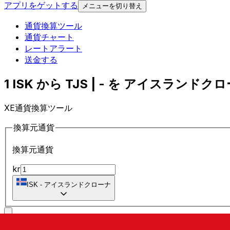
アプリをゲットする
メニューを切り替え
通貨換算ツール
通貨チャート
レートアラート
送金する
1 ISK から TJS | - を アイスランドクロ
XE通貨換算ツール
換算元通貨
換算元通貨
kr
ISK
-
アイスランドクローナ
に