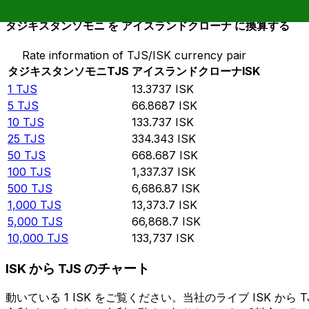
タジキスタンソモニ を アイスランドクローナ に換算する
Rate information of TJS/ISK currency pair
タジキスタンソモニ
TJS
アイスランドクローナ
ISK
1
TJS
13.3737
ISK
5
TJS
66.8687
ISK
10
TJS
133.737
ISK
25
TJS
334.343
ISK
50
TJS
668.687
ISK
100
TJS
1,337.37
ISK
500
TJS
6,686.87
ISK
1,000
TJS
13,373.7
ISK
5,000
TJS
66,868.7
ISK
10,000
TJS
133,737
ISK
ISK から TJS のチャート
動いている 1 ISK をご覧ください。当社のライブ ISK