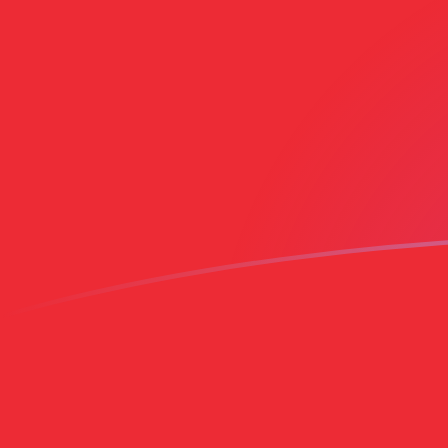
今日のISKからOMRの為替レート
アイスランドクローナ を オマーンリアル に換算する
Rate information of ISK/OMR currency pair
アイスランドクローナ
ISK
オマーンリアル
OMR
1
ISK
0.00311346
OMR
5
ISK
0.0155673
OMR
10
ISK
0.0311346
OMR
25
ISK
0.0778366
OMR
50
ISK
0.155673
OMR
100
ISK
0.311346
OMR
500
ISK
1.55673
OMR
1,000
ISK
3.11346
OMR
5,000
ISK
15.5673
OMR
10,000
ISK
31.1346
OMR