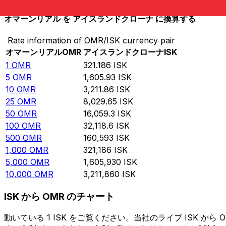
オマーンリアル を アイスランドクローナ に換算する
Rate information of OMR/ISK currency pair
オマーンリアル
OMR
アイスランドクローナ
ISK
1
OMR
321.186
ISK
5
OMR
1,605.93
ISK
10
OMR
3,211.86
ISK
25
OMR
8,029.65
ISK
50
OMR
16,059.3
ISK
100
OMR
32,118.6
ISK
500
OMR
160,593
ISK
1,000
OMR
321,186
ISK
5,000
OMR
1,605,930
ISK
10,000
OMR
3,211,860
ISK
ISK から OMR のチャート
動いている 1 ISK をご覧ください。当社のライブ ISK