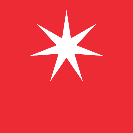
に
﷼
OMR
-
オマーンリアル
1.00
ISK
=
0.00
311346
OMR
4:32 UTC時点のミッドマーケットレート
為替スペシャリストに今すぐご相談ください。
競合他社より
電話相談を予約
換算ツールには仲値レートを使用します。これは情報提供
Xeで海外に送金できることをご存知ですか?
今すぐサインアップ