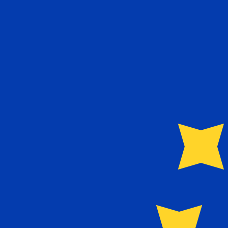
に
€
EUR
-
ユーロ
1.00
HRK
=
0.13
272280
EUR
16:14 UTC時点のミッドマーケットレート
為替スペシャリストに今すぐご相談ください。
競合他社より
電話相談を予約
換算ツールには仲値レートを使用します。これは情報提供
Xeで海外に送金できることをご存知ですか?
今すぐサインアップ