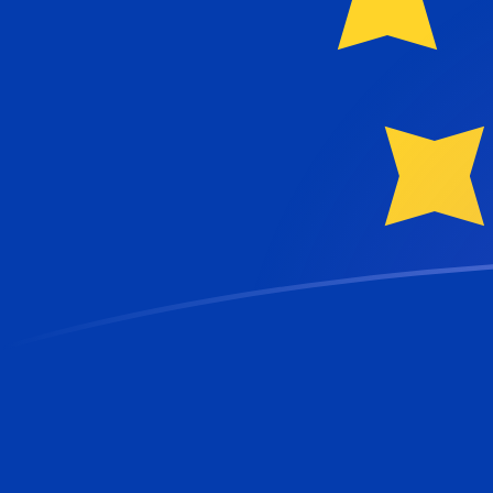
今日のHRKからEURの為替レート
クロアチアクーナ を ユーロ に換算する
Rate information of HRK/EUR
currency pair
クロアチアクーナ
HRK
ユーロ
EUR
1
HRK
0.132723
EUR
5
HRK
0.663614
EUR
10
HRK
1.32723
EUR
25
HRK
3.31807
EUR
50
HRK
6.63614
EUR
100
HRK
13.2723
EUR
500
HRK
66.3614
EUR
1,000
HRK
132.723
EUR
5,000
HRK
663.614
EUR