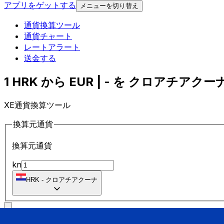
アプリをゲットする
メニューを切り替え
通貨換算ツール
通貨チャート
レートアラート
送金する
1 HRK から EUR | - を クロアチアクーナ
XE通貨換算ツール
換算元通貨
換算元通貨
kn
HRK
-
クロアチアクーナ
に