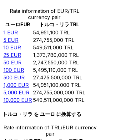
Rate information of EUR/TRL
currency pair
ユーロ
EUR
トルコ・リラ
TRL
1
EUR
54,951,100
TRL
5
EUR
274,755,000
TRL
10
EUR
549,511,000
TRL
25
EUR
1,373,780,000
TRL
50
EUR
2,747,550,000
TRL
100
EUR
5,495,110,000
TRL
500
EUR
27,475,500,000
TRL
1,000
EUR
54,951,100,000
TRL
5,000
EUR
274,755,000,000
TRL
10,000
EUR
549,511,000,000
TRL
トルコ・リラ を ユーロ に換算する
Rate information of TRL/EUR currency
pair