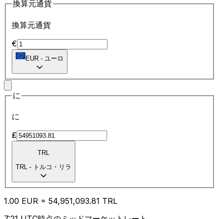
換算元通貨
換算元通貨
€
EUR
-
ユーロ
に
に
₤
TRL
TRL
-
トルコ・リラ
1.00
EUR
=
54,951,093.81
TRL
7:21 UTC時点のミッドマーケットレート